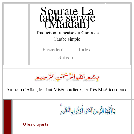
Sourate La
table servie
(Maidah)
Traduction française du Coran de
l'arabe simple
Précédent
Index
Suivant
Au nom d'Allah, le Tout Miséricordieux, le Très Miséricordieux.
O les croyants!